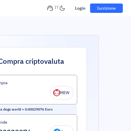
IT
Login
Iscrizione
Compra criptovaluta
mpra
MEW
n a dogs world
=
0.00029076
Euro
ende