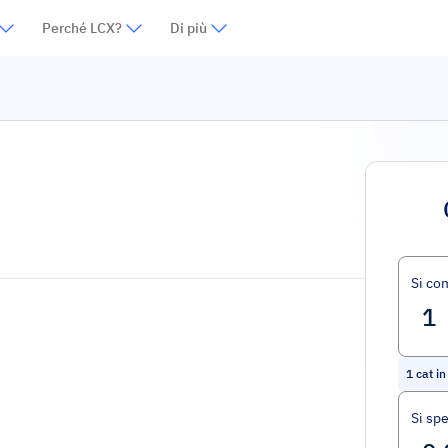
Perché LCX?
Di più
Si co
1
cat i
Si sp