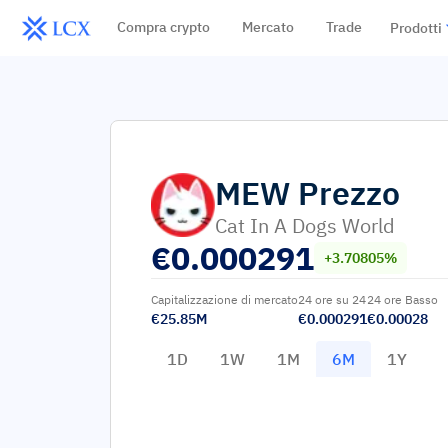
Compra crypto
Mercato
Trade
Prodotti
MEW
Prezzo
Cat In A Dogs World
€
0.000291
+3.70805%
Capitalizzazione di mercato
24 ore su 24
24 ore Basso
€25.85M
€0.000291
€0.00028
1D
1W
1M
6M
1Y