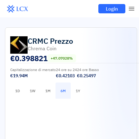
Login
CRMC
Prezzo
Chrema Coin
€
0.398821
+47.07028%
Capitalizzazione di mercato
24 ore su 24
24 ore Basso
€19.94M
€0.42103
€0.25497
1D
1W
1M
6M
1Y