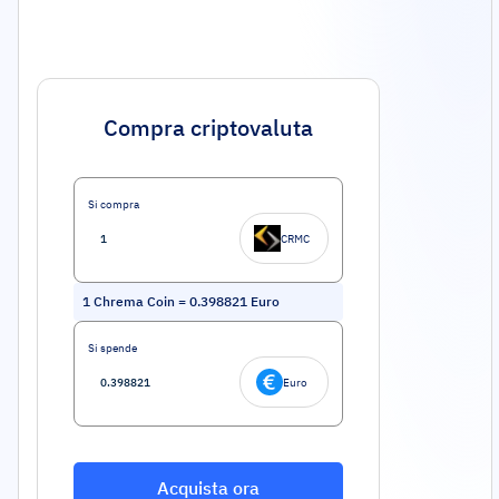
Compra criptovaluta
Si compra
CRMC
1
Chrema Coin
=
0.398821
Euro
Si spende
Euro
Acquista ora