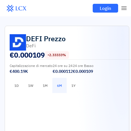
Login
DEFI
Prezzo
DeFi
€
0.000109
-2.33333%
Capitalizzazione di mercato
24 ore su 24
24 ore Basso
€400.19K
€0.000112
€0.000109
1D
1W
1M
6M
1Y