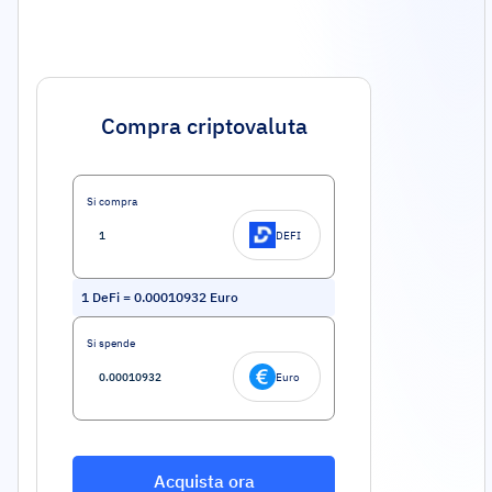
Compra criptovaluta
Si compra
DEFI
1
DeFi
=
0.00010932
Euro
Si spende
Euro
Acquista ora