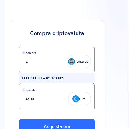
Compra criptovaluta
Si compra
FLOKICEO
1
FLOKI CEO
=
4e-18
Euro
Si spende
Euro
Acquista ora