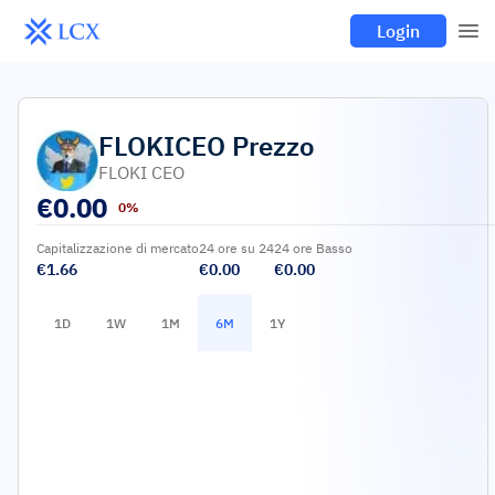
Login
FLOKICEO
Prezzo
FLOKI CEO
€
0.00
0%
Capitalizzazione di mercato
24 ore su 24
24 ore Basso
€1.66
€0.00
€0.00
1D
1W
1M
6M
1Y