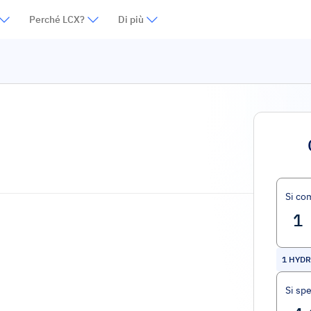
Perché LCX?
Di più
Si co
1
HYDR
Si sp