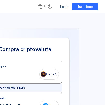
IT
Login
Iscrizione
Compra criptovaluta
mpra
HYDRA
A
=
4.6676e-8
Euro
ende