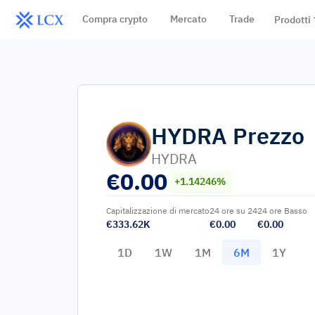
Compra crypto
Mercato
Trade
Prodotti
HYDRA
Prezzo
HYDRA
€
0.00
+1.14246%
Capitalizzazione di mercato
24 ore su 24
24 ore Basso
€333.62K
€0.00
€0.00
1D
1W
1M
6M
1Y