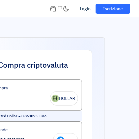
IT
Login
Iscrizione
Compra criptovaluta
mpra
HOLLAR
ted Dollar
=
0.863093
Euro
ende