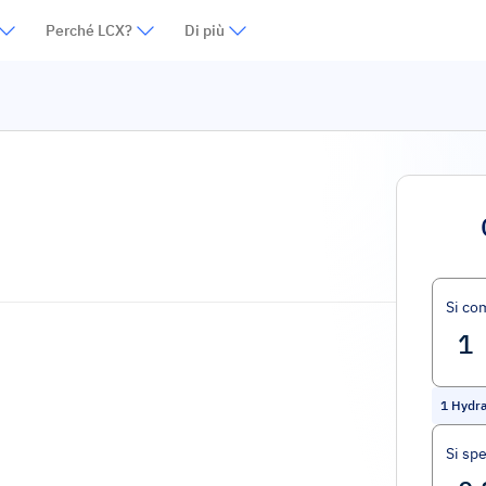
Perché LCX?
Di più
o
Si co
1
Hydra
Si sp