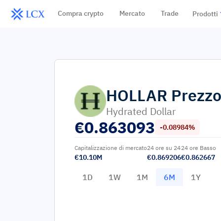
Compra crypto
Mercato
Trade
Prodotti
HOLLAR
Prezz
Hydrated Dollar
€
0.863093
-0.08984%
Capitalizzazione di mercato
24 ore su 24
24 ore Basso
€10.10M
€0.869206
€0.862667
1D
1W
1M
6M
1Y