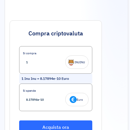
Compra criptovaluta
Si compra
INUINU
1
Inu Inu
=
8.17894e-10
Euro
Si spende
Euro
Acquista ora