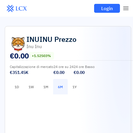
Login
INUINU
Prezzo
Inu Inu
€
0.00
+1.52503%
Capitalizzazione di mercato
24 ore su 24
24 ore Basso
€351.45K
€0.00
€0.00
1D
1W
1M
6M
1Y