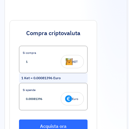
Compra criptovaluta
Si compra
KET
1
Ket
=
0.00081396
Euro
Si spende
Euro
Acquista ora