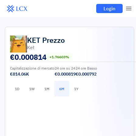
Login
KET
Prezzo
Ket
€
0.000814
+1.76603%
Capitalizzazione di mercato
24 ore su 24
24 ore Basso
€814.06K
€0.000819
€0.000792
1D
1W
1M
6M
1Y