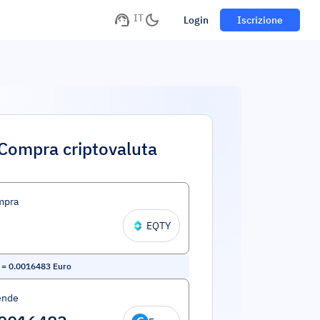
IT
Login
Iscrizione
Compra criptovaluta
mpra
EQTY
=
0.0016483
Euro
ende