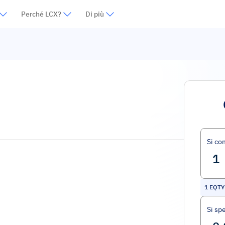
Perché LCX?
Di più
Si co
1
EQTY
Si sp