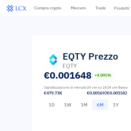
Compra crypto
Mercato
Trade
Prodotti
EQTY
Prezzo
EQTY
€
0.001648
+4.005%
Capitalizzazione di mercato
24 ore su 24
24 ore Basso
€479.73K
€0.001692
€0.001582
1D
1W
1M
6M
1Y