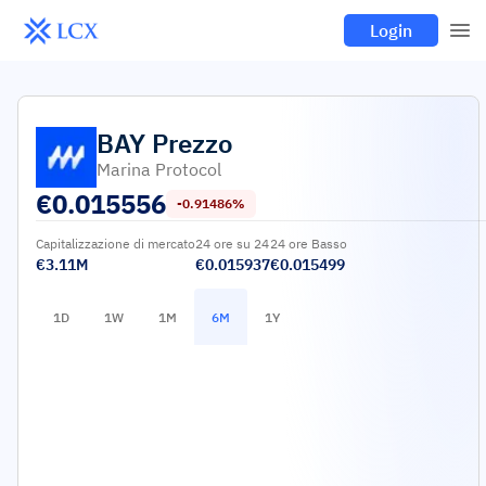
Login
BAY
Prezzo
Marina Protocol
€
0.015556
-0.91486%
Capitalizzazione di mercato
24 ore su 24
24 ore Basso
€3.11M
€0.015937
€0.015499
1D
1W
1M
6M
1Y