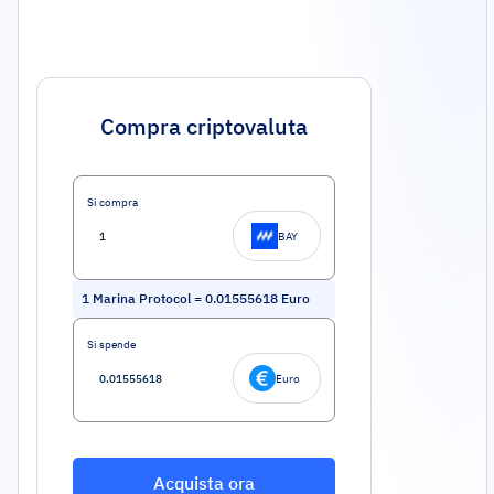
Compra criptovaluta
Si compra
BAY
1
Marina Protocol
=
0.01555618
Euro
Si spende
Euro
Acquista ora