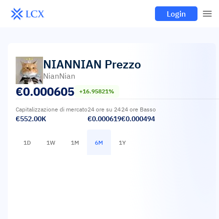
Login
NIANNIAN
Prezzo
NianNian
€
0.000605
+16.95821%
Capitalizzazione di mercato
24 ore su 24
24 ore Basso
€552.00K
€0.000619
€0.000494
1D
1W
1M
6M
1Y