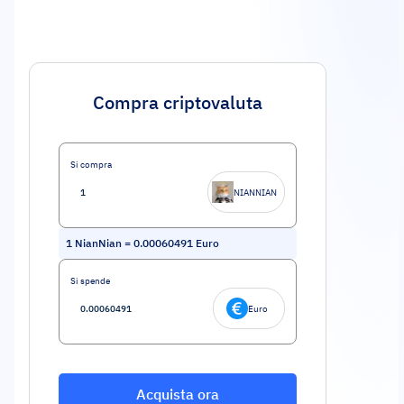
Compra criptovaluta
Si compra
NIANNIAN
1
NianNian
=
0.00060491
Euro
Si spende
Euro
Acquista ora