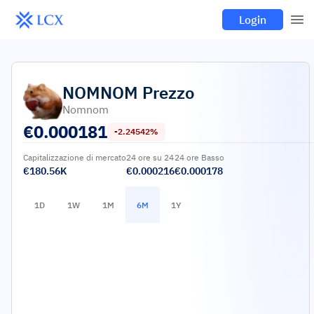
Login
NOMNOM
Prezzo
Nomnom
€
0.000181
-2.24542%
Capitalizzazione di mercato
24 ore su 24
24 ore Basso
€180.56K
€0.000216
€0.000178
1D
1W
1M
6M
1Y