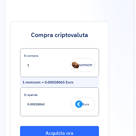
Compra criptovaluta
Si compra
NOMNOM
1
nomnom
=
0.00018065
Euro
Si spende
Euro
Acquista ora