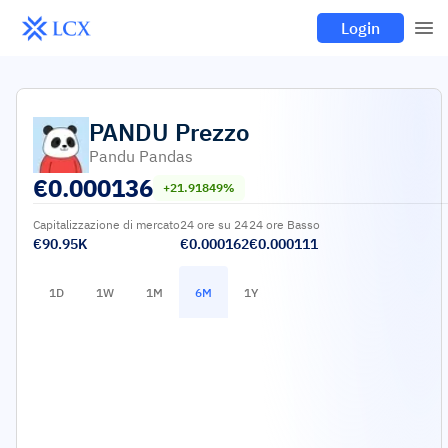
Login
PANDU
Prezzo
Pandu Pandas
€
0.000136
+21.91849%
Capitalizzazione di mercato
24 ore su 24
24 ore Basso
€90.95K
€0.000162
€0.000111
1D
1W
1M
6M
1Y