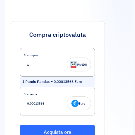
Compra criptovaluta
Si compra
PANDU
1
Pandu Pandas
=
0.00013566
Euro
Si spende
Euro
Acquista ora