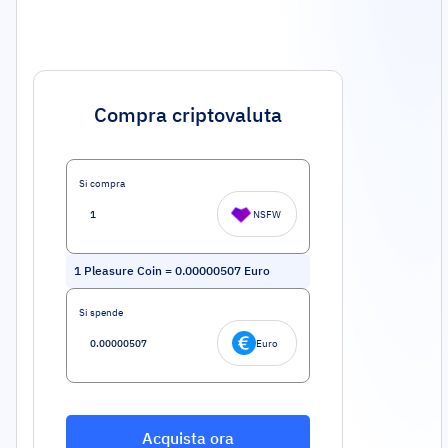
Compra criptovaluta
Si compra
NSFW
1
Pleasure Coin
=
0.00000507
Euro
Si spende
Euro
Acquista ora