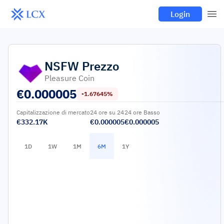
Login
NSFW
Prezzo
Pleasure Coin
€
0.000005
-1.67645%
Capitalizzazione di mercato
24 ore su 24
24 ore Basso
€332.17K
€0.000005
€0.000005
1D
1W
1M
6M
1Y