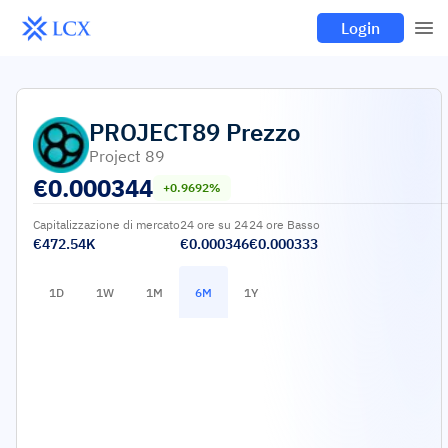
Login
PROJECT89
Prezzo
Project 89
€
0.000344
+0.9692%
Capitalizzazione di mercato
24 ore su 24
24 ore Basso
€472.54K
€0.000346
€0.000333
1D
1W
1M
6M
1Y