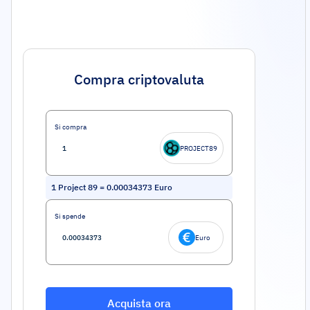
Compra criptovaluta
Si compra
PROJECT89
1
Project 89
=
0.00034373
Euro
Si spende
Euro
Acquista ora