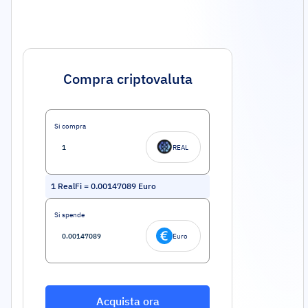
Compra criptovaluta
Si compra
REAL
1
RealFi
=
0.00147089
Euro
Si spende
Euro
Acquista ora