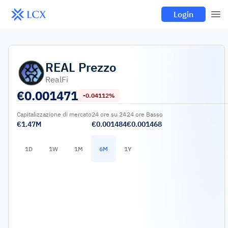
Login
REAL
Prezzo
RealFi
€
0.001471
-0.04112%
Capitalizzazione di mercato
24 ore su 24
24 ore Basso
€1.47M
€0.001484
€0.001468
1D
1W
1M
6M
1Y