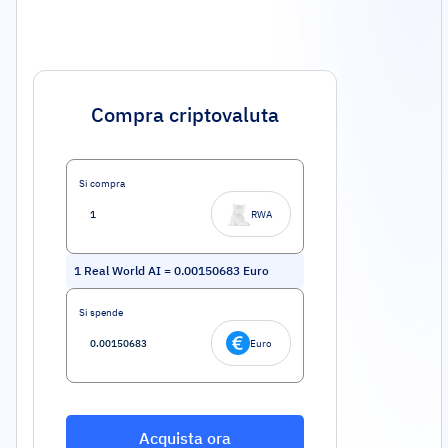
Compra criptovaluta
Si compra
RWA
1
Real World AI
=
0.00150683
Euro
Si spende
Euro
Acquista ora