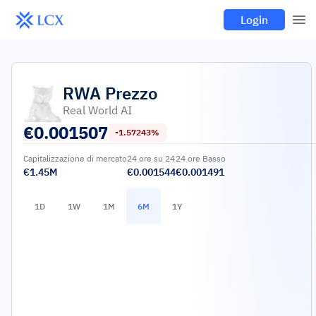
Login
RWA
Prezzo
Real World AI
€
0.001507
-1.57243%
Capitalizzazione di mercato
24 ore su 24
24 ore Basso
€1.45M
€0.001544
€0.001491
1D
1W
1M
6M
1Y