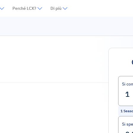
Perché LCX?
Di più
Si co
1
Seas
Si sp