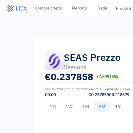
Compra crypto
Mercato
Trade
Prodotti
SEAS
Prezzo
Seasons
€
0.237858
+7.89915%
Capitalizzazione di mercato
24 ore su 24
24 ore Basso
€0.00
€0.237859
€0.218679
1D
1W
1M
6M
1Y