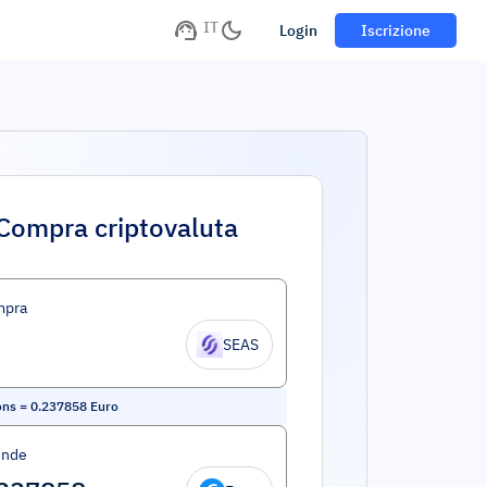
IT
Login
Iscrizione
Compra criptovaluta
mpra
SEAS
ons
=
0.237858
Euro
ende