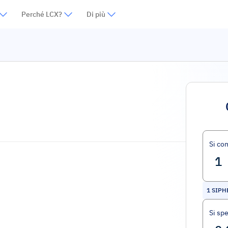
Perché LCX?
Di più
Si co
1
SIPH
Si sp