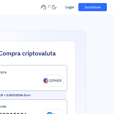
IT
Login
Iscrizione
Compra criptovaluta
mpra
SIPHER
ER
=
0.00318186
Euro
ende