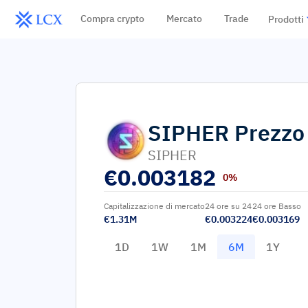
Compra crypto
Mercato
Trade
Prodotti
SIPHER
Prezzo
SIPHER
€
0.003182
0%
Capitalizzazione di mercato
24 ore su 24
24 ore Basso
€1.31M
€0.003224
€0.003169
1D
1W
1M
6M
1Y