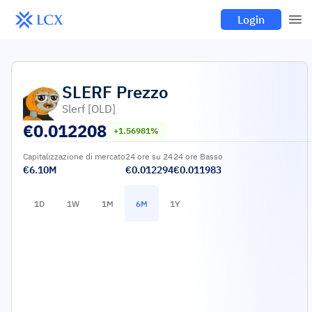
Login
SLERF
Prezzo
Slerf [OLD]
€
0.012208
+1.56981%
Capitalizzazione di mercato
24 ore su 24
24 ore Basso
€6.10M
€0.012294
€0.011983
1D
1W
1M
6M
1Y