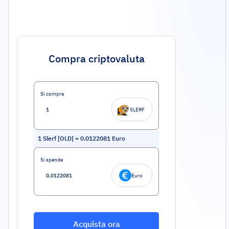
Compra criptovaluta
Si compra
SLERF
1
Slerf [OLD]
=
0.0122081
Euro
Si spende
Euro
Acquista ora