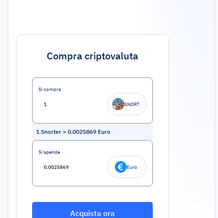
Compra criptovaluta
Si compra
SNORT
1
Snorter
=
0.0025869
Euro
Si spende
Euro
Acquista ora