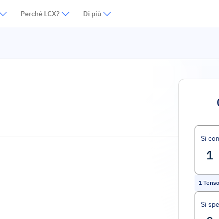
Perché LCX?
Di più
Si co
1
Tens
Si sp