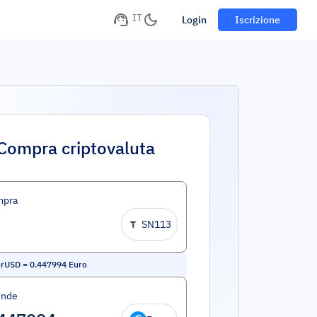
IT
Login
Iscrizione
Compra criptovaluta
mpra
SN113
orUSD
=
0.447994
Euro
ende