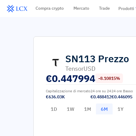
Compra crypto
Mercato
Trade
Prodotti
SN113
Prezzo
TensorUSD
€
0.447994
-8.10815%
Capitalizzazione di mercato
24 ore su 24
24 ore Basso
€636.03K
€0.488412
€0.446095
1D
1W
1M
6M
1Y