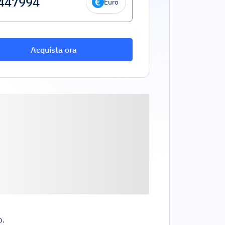
Euro
Acquista ora
o.