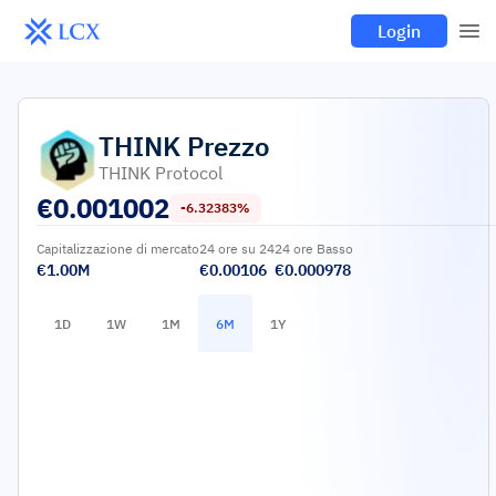
Login
THINK
Prezzo
THINK Protocol
€
0.001002
-6.32383%
Capitalizzazione di mercato
24 ore su 24
24 ore Basso
€1.00M
€0.00106
€0.000978
1D
1W
1M
6M
1Y