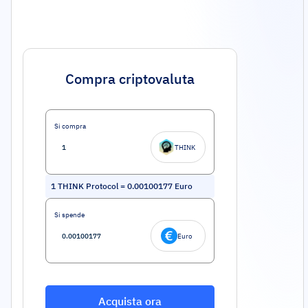
Compra criptovaluta
Si compra
THINK
1
THINK Protocol
=
0.00100177
Euro
Si spende
Euro
Acquista ora