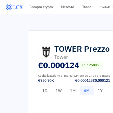
Compra crypto
Mercato
Trade
Prodotti
TOWER
Prezzo
Tower
€
0.000124
+1.12584%
Capitalizzazione di mercato
24 ore su 24
24 ore Basso
€750.70K
€0.000125
€0.000121
1D
1W
1M
6M
1Y