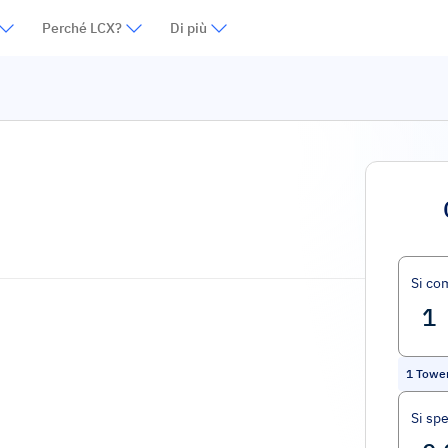
Perché LCX?
Di più
Si co
1
Towe
Si sp