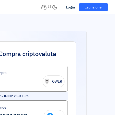
IT
Login
Iscrizione
Compra criptovaluta
mpra
TOWER
r
=
0.00012353
Euro
ende