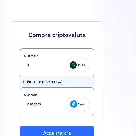
Compra criptovaluta
Si compra
USDH
1
USDH
=
0.857433
Euro
Si spende
Euro
Acquista ora