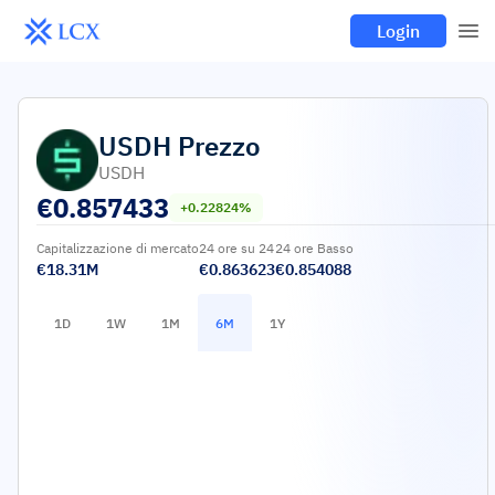
Login
USDH
Prezzo
USDH
€
0.857433
+0.22824%
Capitalizzazione di mercato
24 ore su 24
24 ore Basso
€18.31M
€0.863623
€0.854088
1D
1W
1M
6M
1Y