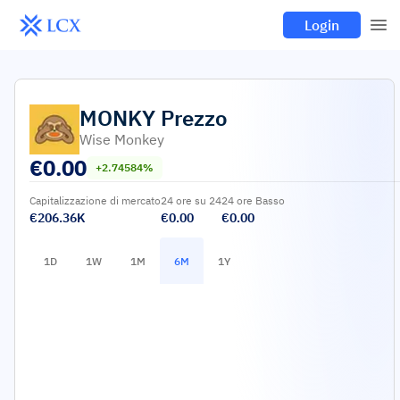
Login
MONKY
Prezzo
Wise Monkey
€
0.00
+2.74584%
Capitalizzazione di mercato
24 ore su 24
24 ore Basso
€206.36K
€0.00
€0.00
1D
1W
1M
6M
1Y