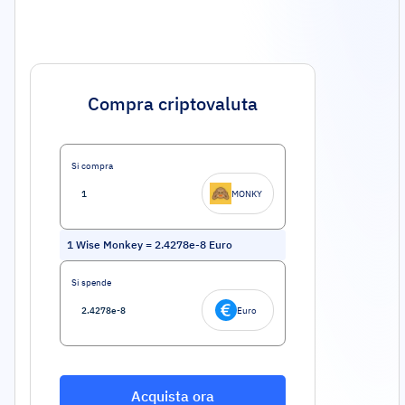
Compra criptovaluta
Si compra
MONKY
1
Wise Monkey
=
2.4278e-8
Euro
Si spende
Euro
Acquista ora