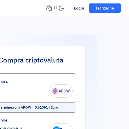
IT
Login
Iscrizione
Compra criptovaluta
mpra
APOW
ermine.com APOW
=
0.610914
Euro
ende