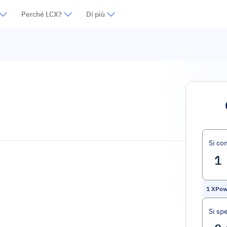
Perché LCX?
Di più
Si co
1
XPow
Si sp