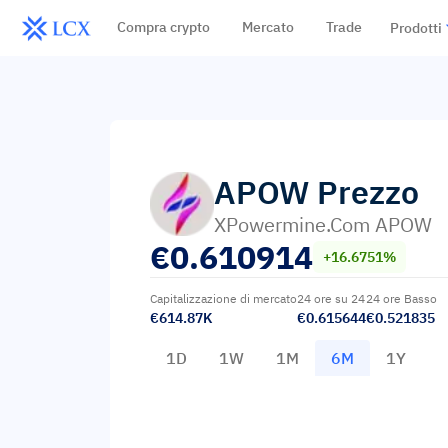
Compra crypto
Mercato
Trade
Prodotti
APOW
Prezzo
XPowermine.com APOW
€
0.610914
+16.6751%
Capitalizzazione di mercato
24 ore su 24
24 ore Basso
€614.87K
€0.615644
€0.521835
1D
1W
1M
6M
1Y