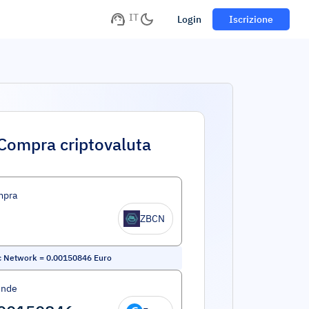
IT
Login
Iscrizione
Compra criptovaluta
mpra
ZBCN
c Network
=
0.00150846
Euro
ende