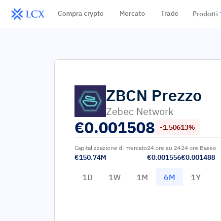
Compra crypto
Mercato
Trade
Prodotti
ZBCN
Prezzo
Zebec Network
€
0.001508
-1.50613%
Capitalizzazione di mercato
24 ore su 24
24 ore Basso
€150.74M
€0.001556
€0.001488
1D
1W
1M
6M
1Y