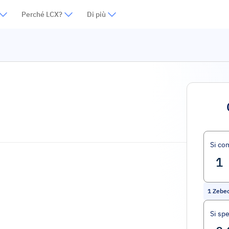
Perché LCX?
Di più
Si co
1
Zebe
Si sp