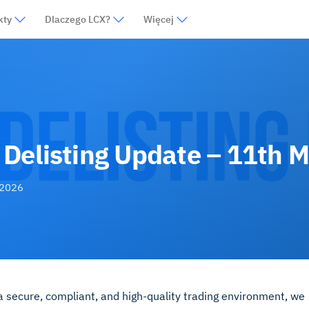
kty
Dlaczego LCX?
Więcej
Delisting Update – 11th 
 2026
 a secure, compliant, and high-quality trading environment, we