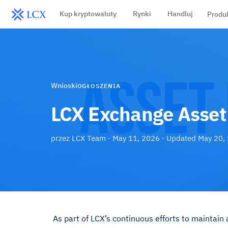
Kup kryptowaluty
Rynki
Handluj
Produ
Wnioski
OGŁOSZENIA
LCX Exchange Asset 
przez
LCX Team
·
May 11, 2026
· Updated
May 20,
As part of LCX’s continuous efforts to maintain