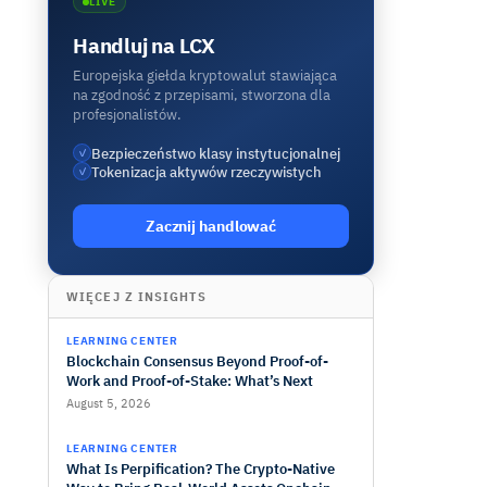
LIVE
Handluj na LCX
Europejska giełda kryptowalut stawiająca
na zgodność z przepisami, stworzona dla
profesjonalistów.
Bezpieczeństwo klasy instytucjonalnej
✓
Tokenizacja aktywów rzeczywistych
✓
Zacznij handlować
WIĘCEJ Z INSIGHTS
LEARNING CENTER
Blockchain Consensus Beyond Proof-of-
Work and Proof-of-Stake: What’s Next
August 5, 2026
LEARNING CENTER
What Is Perpification? The Crypto-Native