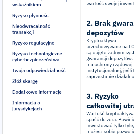
wartość swojej inwest
wskaźnikiem
Ryzyko płynności
2. Brak gwara
Nieodwracalność
depozytów
transakcji
Kryptoaktywa
Ryzyko regulacyjne
przechowywane na LC
są objęte żadnym sy
Ryzyko technologiczne i
gwarancji depozytów.
cyberbezpieczeństwa
ma ochrony rządowej 
Twoja odpowiedzialność
instytucjonalnej, jeśli
zaprzestanie działalno
Złóż skargę
Dodatkowe informacje
3. Ryzyko
Informacja o
całkowitej utr
jurysdykcjach
Wartość kryptoaktyw
spaść do zera. Powin
inwestować tylko tyle,
możesz sobie pozwoli