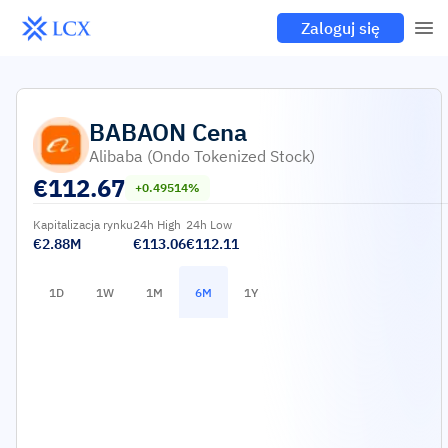
Zaloguj się
BABAON
Cena
Alibaba (Ondo Tokenized Stock)
€
112.67
+0.49514%
Kapitalizacja rynku
24h High
24h Low
€2.88M
€113.06
€112.11
1D
1W
1M
6M
1Y