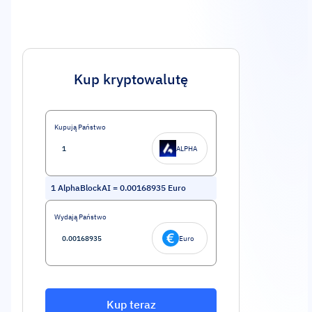
Kup kryptowalutę
Kupują Państwo
ALPHA
1
AlphaBlockAI
=
0.00168935
Euro
Wydają Państwo
Euro
Kup teraz