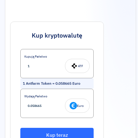
Kup kryptowalutę
Kupują Państwo
ATF
1
Antfarm Token
=
0.058665
Euro
Wydają Państwo
Euro
Kup teraz