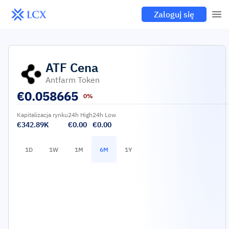
Zaloguj się
ATF
Cena
Antfarm Token
€
0.058665
0%
Kapitalizacja rynku
24h High
24h Low
€342.89K
€0.00
€0.00
1D
1W
1M
6M
1Y