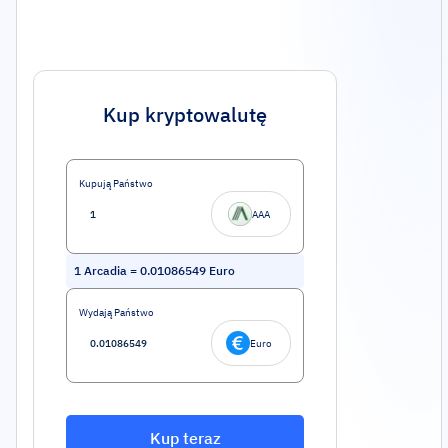
Kup kryptowalutę
Kupują Państwo
AAA
1
Arcadia
=
0.01086549
Euro
Wydają Państwo
Euro
Kup teraz