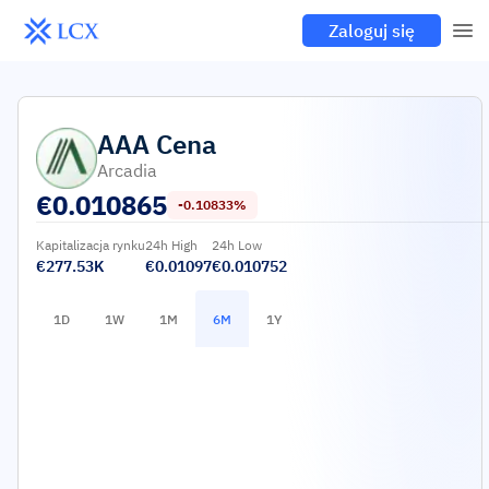
Zaloguj się
AAA
Cena
Arcadia
€
0.010865
-0.10833%
Kapitalizacja rynku
24h High
24h Low
€277.53K
€0.01097
€0.010752
1D
1W
1M
6M
1Y