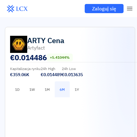
Zaloguj się
ARTY
Cena
Artyfact
€
0.014486
+5.41044%
Kapitalizacja rynku
24h High
24h Low
€359.06K
€0.014489
€0.013635
1D
1W
1M
6M
1Y