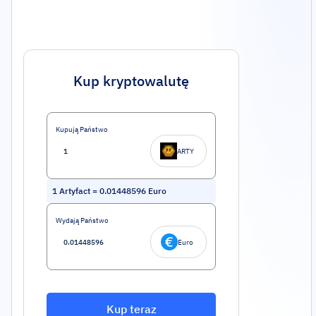
Kup kryptowalutę
Kupują Państwo
ARTY
1
Artyfact
=
0.01448596
Euro
Wydają Państwo
Euro
Kup teraz