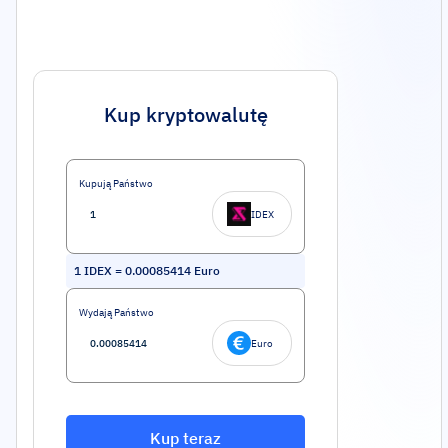
Kup kryptowalutę
Kupują Państwo
IDEX
1
IDEX
=
0.00085414
Euro
Wydają Państwo
Euro
Kup teraz