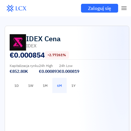
Zaloguj się
IDEX
Cena
IDEX
€
0.000854
-2.77261%
Kapitalizacja rynku
24h High
24h Low
€852.80K
€0.000893
€0.000819
1D
1W
1M
6M
1Y