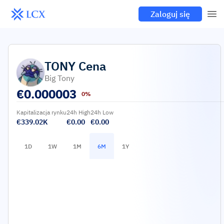
Zaloguj się
TONY
Cena
Big Tony
€
0.000003
0%
Kapitalizacja rynku
24h High
24h Low
€339.02K
€0.00
€0.00
1D
1W
1M
6M
1Y