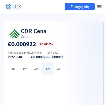
Zaloguj się
CDR
Cena
Cedar
€
0.000922
-1.97093%
Kapitalizacja rynku
24h High
24h Low
€764.64K
€0.000979
€0.000921
1D
1W
1M
6M
1Y