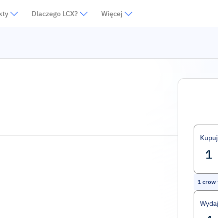
kty
Dlaczego LCX?
Więcej
Kupuj
1
crow 
Wydaj