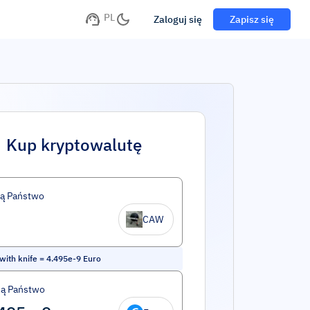
PL
Zaloguj się
Zapisz się
Kup kryptowalutę
ą Państwo
CAW
with knife
=
4.495e-9
Euro
ą Państwo