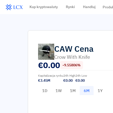
Kup kryptowaluty
Rynki
Handluj
Produ
CAW
Cena
Crow With Knife
€
0.00
-9.55806%
Kapitalizacja rynku
24h High
24h Low
€3.45M
€0.00
€0.00
1D
1W
1M
6M
1Y