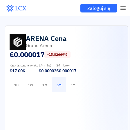
Zaloguj się
ARENA
Cena
Grand Arena
€
0.000017
-15.82669%
Kapitalizacja rynku
24h High
24h Low
€17.00K
€0.00002
€0.000017
1D
1W
1M
6M
1Y