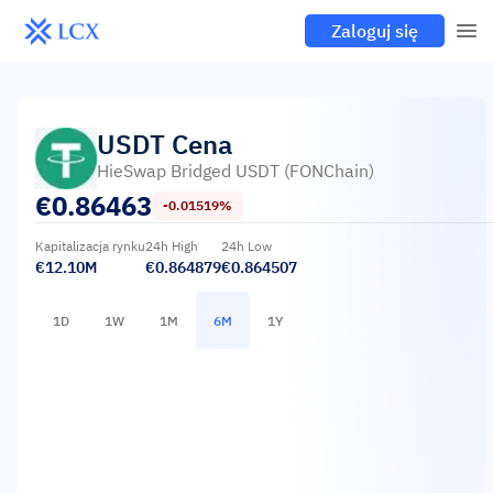
Zaloguj się
USDT
Cena
HieSwap Bridged USDT (FONChain)
€
0.86463
-0.01519%
Kapitalizacja rynku
24h High
24h Low
€12.10M
€0.864879
€0.864507
1D
1W
1M
6M
1Y