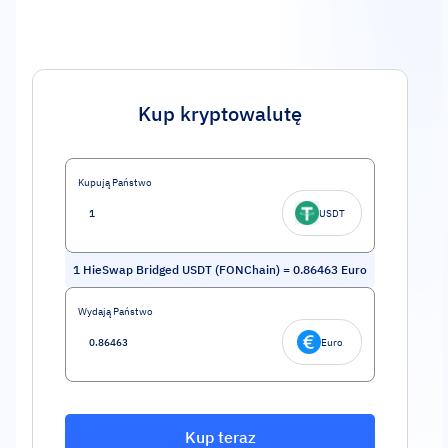
Kup kryptowalutę
Kupują Państwo
USDT
1
HieSwap Bridged USDT (FONChain)
=
0.86463
Euro
Wydają Państwo
Euro
Kup teraz