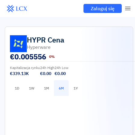
Zaloguj się
HYPR
Cena
Hyperware
€
0.005556
0%
Kapitalizacja rynku
24h High
24h Low
€339.13K
€0.00
€0.00
1D
1W
1M
6M
1Y