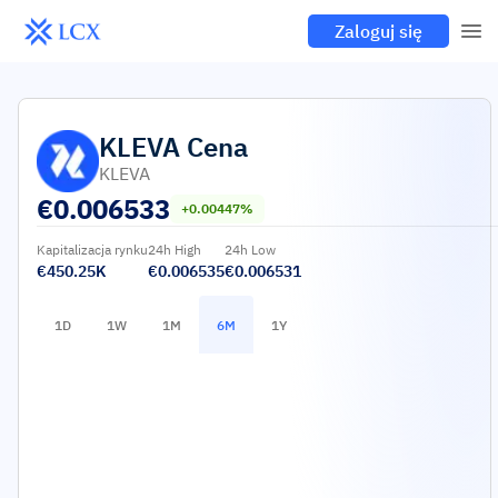
Zaloguj się
KLEVA
Cena
KLEVA
€
0.006533
+0.00447%
Kapitalizacja rynku
24h High
24h Low
€450.25K
€0.006535
€0.006531
1D
1W
1M
6M
1Y