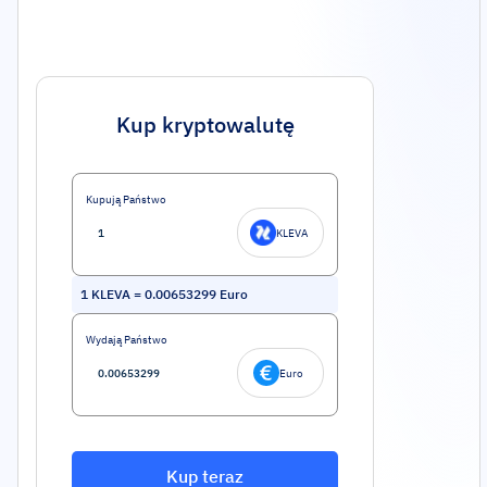
Kup kryptowalutę
Kupują Państwo
KLEVA
1
KLEVA
=
0.00653299
Euro
Wydają Państwo
Euro
Kup teraz