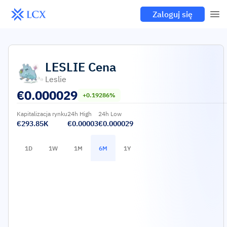
Zaloguj się
LESLIE
Cena
Leslie
€
0.000029
+0.19286%
Kapitalizacja rynku
24h High
24h Low
€293.85K
€0.00003
€0.000029
1D
1W
1M
6M
1Y