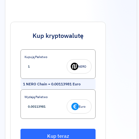
Kup kryptowalutę
Kupują Państwo
NERO
1
NERO Chain
=
0.00113981
Euro
Wydają Państwo
Euro
Kup teraz