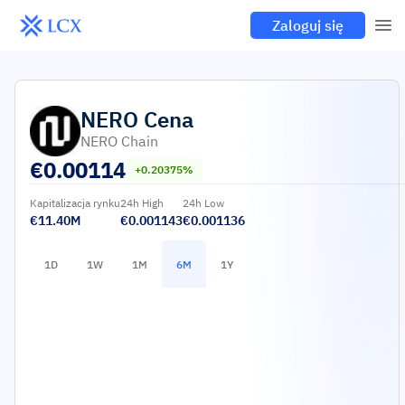
Zaloguj się
NERO
Cena
NERO Chain
€
0.00114
+0.20375%
Kapitalizacja rynku
24h High
24h Low
€11.40M
€0.001143
€0.001136
1D
1W
1M
6M
1Y