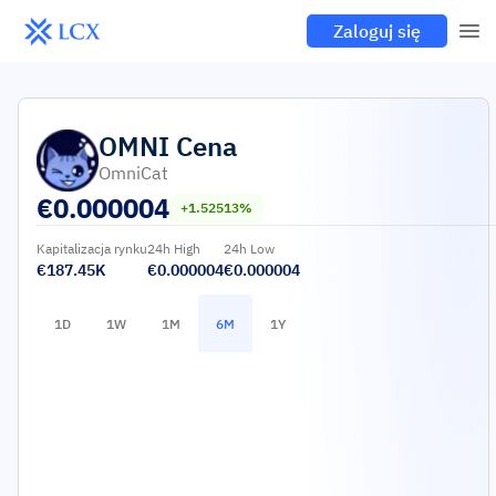
Zaloguj się
OMNI
Cena
OmniCat
€
0.000004
+1.52513%
Kapitalizacja rynku
24h High
24h Low
€187.45K
€0.000004
€0.000004
1D
1W
1M
6M
1Y