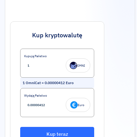
Kup kryptowalutę
Kupują Państwo
OMNI
1
OmniCat
=
0.00000412
Euro
Wydają Państwo
Euro
Kup teraz