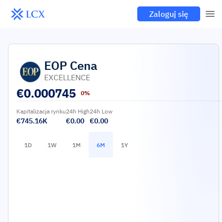
Zaloguj się
EOP
Cena
EXCELLENCE
€
0.000745
0%
Kapitalizacja rynku
24h High
24h Low
€745.16K
€0.00
€0.00
1D
1W
1M
6M
1Y