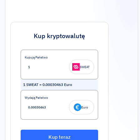
Kup kryptowalutę
Kupują Państwo
SWEAT
1
SWEAT
=
0.00030463
Euro
Wydają Państwo
Euro
Kup teraz