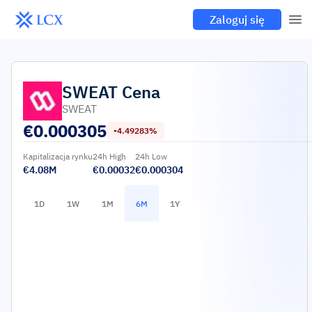
Zaloguj się
SWEAT
Cena
SWEAT
€
0.000305
-4.49283%
Kapitalizacja rynku
24h High
24h Low
€4.08M
€0.00032
€0.000304
1D
1W
1M
6M
1Y