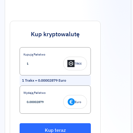
Kup kryptowalutę
Kupują Państwo
TRKX
1
Trakx
=
0.00002879
Euro
Wydają Państwo
Euro
Kup teraz