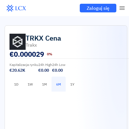
Zaloguj się
TRKX
Cena
Trakx
€
0.000029
0%
Kapitalizacja rynku
24h High
24h Low
€20.62K
€0.00
€0.00
1D
1W
1M
6M
1Y