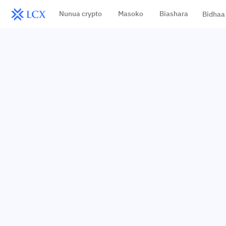
Nunua crypto
Masoko
Biashara
Bidhaa